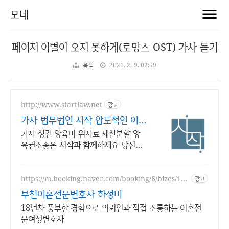
모네
페이지 이별이 오지 못하게(로망스 OST) 가사 듣기
음악
2021. 2. 9. 02:59
http://www.startlaw.net
광고
가사 법무법인 시작 압도적인 이혼
소송 승소사례
가사 상간 양육비 위자료 재산분할 양
육권소송은 시작과 함께하세요 당신의
정당한 시작을 도와드립니다.
https://m.booking.naver.com/booking/6/bizes/147
광고
504
부천이혼전문변호사 하정미
18년차 풍부한 경험으로 의뢰인과 직접 소통하는 이혼전
문여성변호사