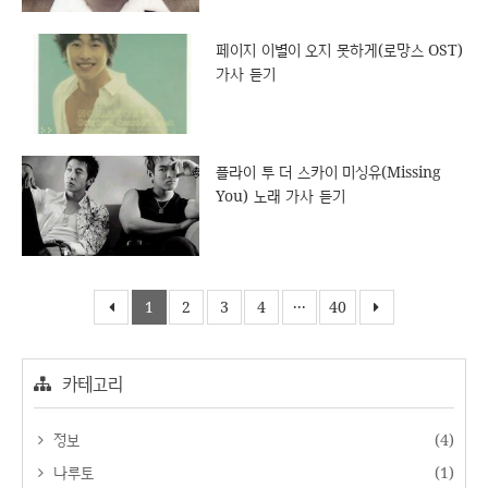
페이지 이별이 오지 못하게(로망스 OST)
가사 듣기
플라이 투 더 스카이 미싱유(Missing
You) 노래 가사 듣기
1
2
3
4
···
40
카테고리
정보
(4)
나루토
(1)