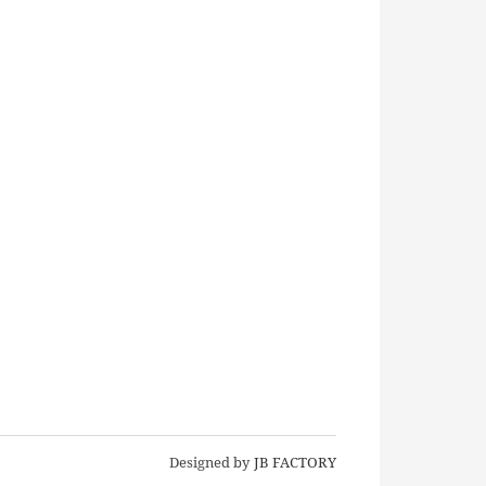
Designed by
JB FACTORY