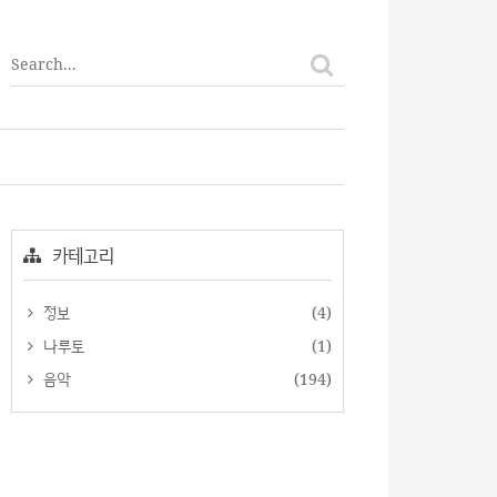
티스토리툴바
카테고리
정보
(4)
나루토
(1)
음악
(194)