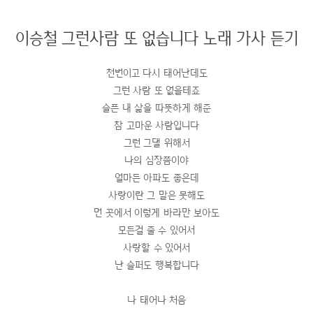
이승철 그런사람 또 없습니다 노래 가사 듣기
천번이고 다시 태어난데도
그런 사람 또 없을테죠
슬픈 내 삶을 따뜻하게 해준
참 고마운 사람입니다
그런 그댈 위해서
나의 심장쯤이야
얼마든 아파도 좋은데
사랑이란 그 말은 못해도
먼 곳에서 이렇게 바라만 보아도
모든걸 줄 수 있어서
사랑할 수 있어서
난 슬퍼도 행복합니다
나 태어나 처음