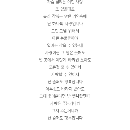
가슴 떨리는 이런 사랑
또 없을테죠
몰래 감춰둔 오랜 기억속에
단 하나의 사랑입니다
그런 그댈 위해서
아픈 눈물쯤이야
얼마든 참을 수 있는데
사랑이란 그 말은 못해도
먼 곳에서 이렇게 바라만 보아도
모든걸 줄 수 있어서
사랑할 수 있어서
난 슬퍼도 행복합니다
아무것도 바라지 않아도
그대 웃어준다면 난 행복할텐데
사랑은 주는거니까
그저 주는거니까
난 슬퍼도 행복합니다