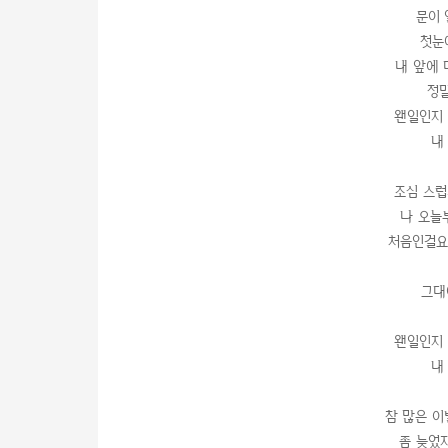
문이
첫눈
내 앞에 
정
왠일인지 
내
조심 스럽
나 오늘
처음인걸요
그대
왠일인지 
내
참 많은 이
좀 늦었