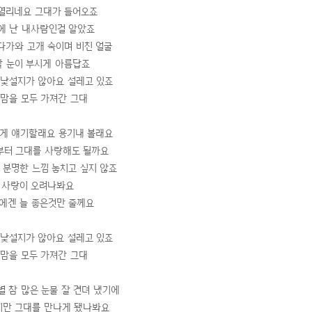
 열리네요 그대가 들어오죠
에 난 내사람인걸 알았죠
다가와 고개 숙이며 비친 얼굴
말 눈이 부시게 아름답죠
낯설지가 않아요 설레고 있죠
 맘을 모두 가져간 그대
게 얘기할래요 용기내 볼래요
부터 그대를 사랑해도 될까요
 분명한 느낌 놓치고 싶지 않죠
사랑이 오려나봐요
에겐 늘 좋은것만 줄께요
낯설지가 않아요 설레고 있죠
 맘을 모두 가져간 그대
별 참 많은 눈물 잘 견뎌 냈기에
지만 그대를 만나게 됐나봐요