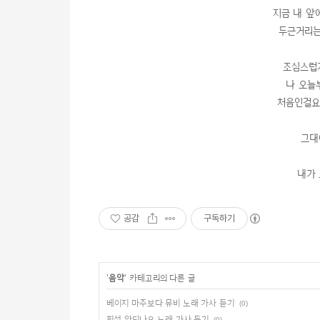
지금 내 앞
두근거리는
조심스럽
나 오늘
처음인걸요
그대
내가 
공감
구독하기
'
음악
' 카테고리의 다른 글
베이지 마주보다 뮤비 노래 가사 듣기
(0)
휘성 안되나요 노래 가사 듣기
(0)