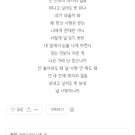
난 언제나 제자리 걸음
떠나고 싶어도 못 떠나
네가 와줄까 봐
왜 항상 사랑은 받는
너에게 관대한 거니
이렇게 널 잊지 못한
네 앞에서 눈물 나게 하면서
잊는 것보다 아픈 게
나은 거라 난 믿으니까
안 돌아와도 돼 날 사랑 안 해도 돼
넌 내 안에 제자리 걸음
보내고 싶어도 못 보내
널 사랑하니까
공감
구독하기
'
음악
' 카테고리의 다른 글