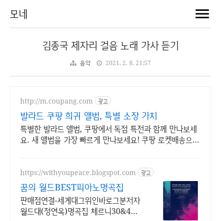
모네
김종국 제자리 걸음 노래 가사 듣기
음악
2021. 2. 8. 21:57
http://m.coupang.com
광고
발라드 쿠팡 희귀 앨범, 특별 소장 가치
특별한 발라드 앨범, 쿠팡에서 독점 특전과 함께 만나보세
요. 새 앨범을 가장 빠르게 만나보세요! 쿠팡 로켓배송으로
설렘 가득.
https://withyoupeace.blogspot.com
광고
꿈의 월드BEST피아노명곡집
판매점연결-세계대그위인바로그분저자
월드대(정연옥)명곡집 체르니30&40