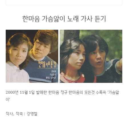
물놀이용품 완비, 아이도 반려견도 환
영. 이국적 감성에 불멍과 파티까지 즐
겨요.
한마음 가슴앓이 노래 가사 듣기
2000년 11월 1일 발매한 한마음 정규 한마음의 모든것 수록곡 '가슴앓
이'
작사, 작곡 : 강영철