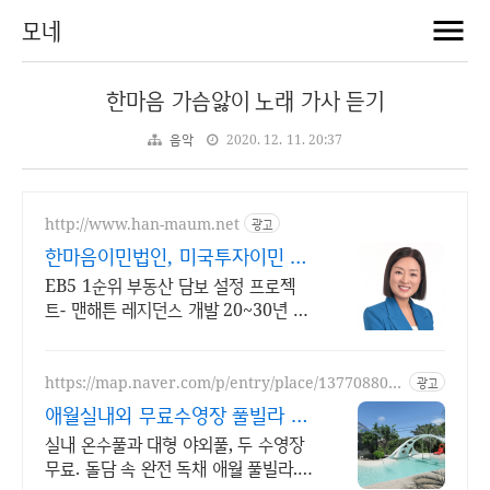
모네
한마음 가슴앓이 노래 가사 듣기
음악
2020. 12. 11. 20:37
http://www.han-maum.net
광고
한마음이민법인, 미국투자이민 미
국 영주권 취득 솔루션
EB5 1순위 부동산 담보 설정 프로젝
트- 맨해튼 레지던스 개발 20~30년 경
력 미국변호사&이민컨설턴트&EB5 스
폰서
https://map.naver.com/p/entry/place/137708803
광고
3
애월실내외 무료수영장 풀빌라 반
려견 동반 이국적 감성숙소
실내 온수풀과 대형 야외풀, 두 수영장
무료. 돌담 속 완전 독채 애월 풀빌라.