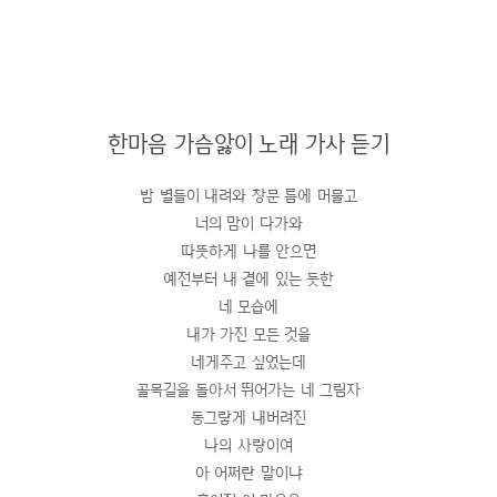
한마음 가슴앓이 노래 가사 듣기
밤 별들이 내려와 창문 틈에 머물고
너의 맘이 다가와
따뜻하게 나를 안으면
예전부터 내 곁에 있는 듯한
네 모습에
내가 가진 모든 것을
네게주고 싶었는데
골목길을 돌아서 뛰어가는 네 그림자
동그랗게 내버려진
나의 사랑이여
아 어쩌란 말이냐