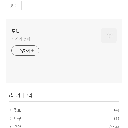
댓글
모네
노래가 좋아.
구독하기
카테고리
정보
(4)
나루토
(1)
음악
(194)